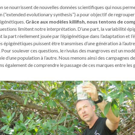
on se nourrissent de nouvelles données scientifiques qui nous perm
ion (“extended evolutionary synthesis”) a pour objectif de regroup
igénétiques.
Grâce aux modèles killifish, nous tentons de comp
uestions limitent notre interprétation. D’une part, la variabilité épig
part réellement jouée par l’épigénétique dans l’adaptation et l’évo
s épigénétiques puissent être transmises d’une génération à l’autre. 
 Pour soulever ces questions, le rivulus des mangroves est un modè
ble d’une population à l’autre. Nous menons ainsi des campagnes de t
ns également de comprendre le passage de ces marques entre les gén