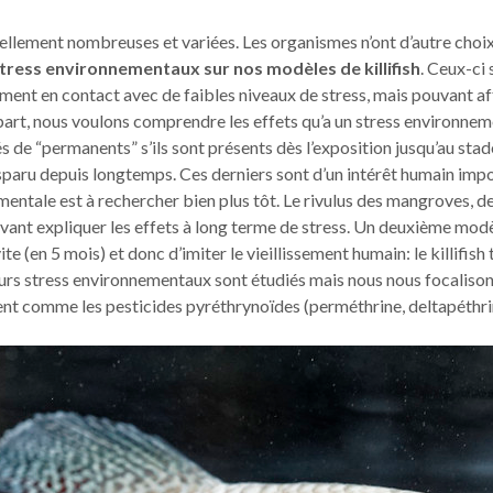
ellement nombreuses et variées. Les organismes n’ont d’autre choi
stress environnementaux sur nos modèles de killifish
. Ceux-ci 
ment en contact avec de faibles niveaux de stress, mais pouvant affec
part, nous voulons comprendre les effets qu’a un stress environnem
iés de “permanents” s’ils sont présents dès l’exposition jusqu’au sta
 disparu depuis longtemps. Ces derniers sont d’un intérêt humain impo
entale est à rechercher bien plus tôt. Le rivulus des mangroves, de
vant expliquer les effets à long terme de stress. Un deuxième modè
 vite (en 5 mois) et donc d’imiter le vieillissement humain: le killifish
eurs stress environnementaux sont étudiés mais nous nous focaliso
t comme les pesticides pyréthrynoïdes (perméthrine, deltapéthrine