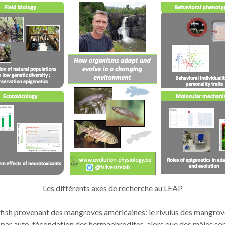
Les différents axes de recherche au LEAP
ish provenant des mangroves américaines: le rivulus des mangroves.
 par auto-fécondation des hermaphrodites, alors que des mâles son