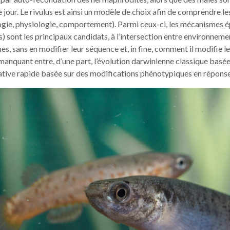
ce jour. Le rivulus est ainsi un modèle de choix afin de comprendre
ogie, physiologie, comportement). Parmi ceux-ci, les mécanismes 
) sont les principaux candidats, à l’intersection entre environne
es, sans en modifier leur séquence et, in fine, comment il modifie 
nquant entre, d’une part, l’évolution darwinienne classique basée su
ptative rapide basée sur des modifications phénotypiques en répon